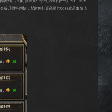
爆降妖币，到时候弄几个小号控制下攻击力去1.2层挂
提升得特别快，掣肘你打更高级的boss就是生命值