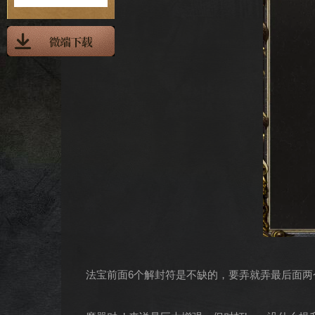
法宝前面6个解封符是不缺的，要弄就弄最后面