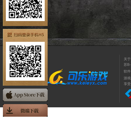
关于
苏B-
软件
游戏
享受