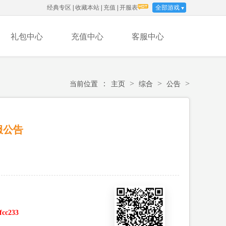
经典专区
|
收藏本站
|
充值
|
开服表
全部游戏
礼包中心
充值中心
客服中心
：
>
>
>
当前位置
主页
综合
公告
服公告
ffcc233