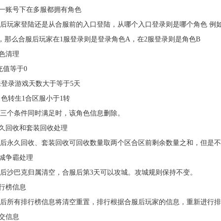
同一账号下在多服都拥有角色
后玩家登陆还是从合服前的入口登陆，从哪个入口登录则是哪个角色 例如
B，那么合服后玩家在1服登录则是登录角色A，在2服登录则是角色B
角色清理
. 充值等于0
.未登录游戏天数大于等于5天
.角色转生1合区服小于1转
三个条件同时满足时，该角色信息删除。
永久回收和套装回收处理
后永久回收、套装回收可回收数量取两个区合区前剩余数量之和，但是
沙城争霸处理
后沙巴克归属清空，合服后第3天可以攻城。攻城规则保持不变。
排行榜信息
后所有排行榜信息将清空重置，排行根据合服后玩家的信息，重新进行排
社交信息