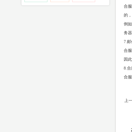
合服
的
例如
务器
7.
合
因此
8.
合服
上