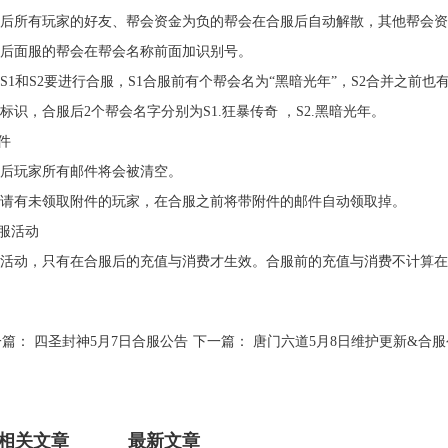
后所有玩家的好友、帮会资金为负的帮会在合服后自动解散，其他帮会资
，后面服的帮会在帮会名称前面加识别号。
S1和S2要进行合服，S1合服前有个帮会名为“黑暗光年”，S2合并之前也
标识，合服后2个帮会名字分别为S1.狂暴传奇 ，S2.黑暗光年。
邮件
服后玩家所有邮件将会被清空。
请有未领取附件的玩家，在合服之前将带附件的邮件自动领取掉。
合服活动
活动，只有在合服后的充值与消费才生效。合服前的充值与消费不计算在
一篇：
四圣封神5月7日合服公告
下一篇：
唐门六道5月8日维护更新&合服
相关文章
最新文章