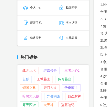
1.
个人中心
找回密码
合服
A,
绑定手机
实名认证
2.
1)
修改资料
在线客服
2)
3)
以上
热门标签
3.
合服
战无止境
维京传奇
王者之心2
4.
玄影
王城霸主
传奇霸业
合服
倾国之怒
唐门六道
传奇霸主
5.
暗黑大天使
异兽洪荒
四圣封神
合服
开天西游
大天神
盗墓笔记
6.