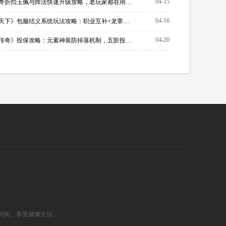
04-15
原始传奇折扣玉佩与阵法快速升级攻略，老玩家都在用的3个秘诀
04-16
《霸者天下》包服结义系统玩法攻略：职业互补+龙章激活，同场景生命增幅最大化收益
04-20
《原始传奇》投保攻略：元素神装防掉落机制，五阶投保金额与弃保规则全解析
排时间，享受健康生活。