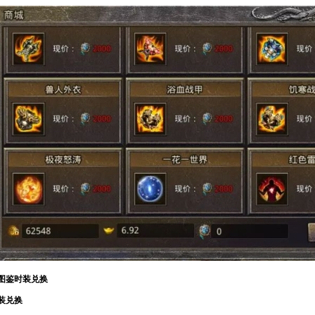
图鉴时装兑换
时装兑换