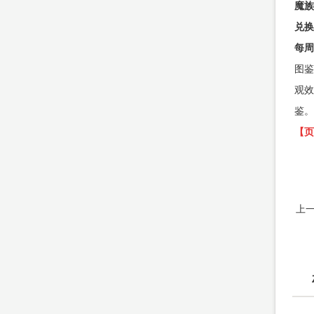
魔族
兑换
每周
图鉴
观效
鉴。
【页
上