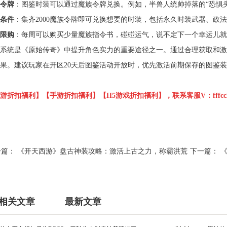
令牌
：图鉴时装可以通过魔族令牌兑换。例如，半兽人统帅掉落的“恐惧头
条件
：集齐2000魔族令牌即可兑换想要的时装，包括永久时装武器、政
限购
：每周可以购买少量魔族指令书，碰碰运气，说不定下一个幸运儿就
系统是《原始传奇》中提升角色实力的重要途径之一。通过合理获取和激
果。建议玩家在开区20天后图鉴活动开放时，优先激活前期保存的图鉴
游折扣福利】【手游折扣福利】【H5游戏折扣福利】，联系客服V：fffcc2
一篇：
《开天西游》盘古神装攻略：激活上古之力，称霸洪荒
下一篇：
相关文章
最新文章