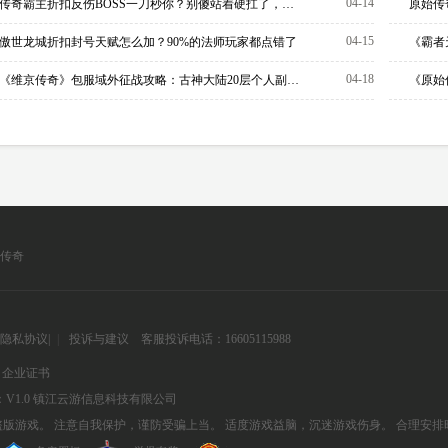
04-14
传奇霸主折扣反伤BOSS一刀秒你？别傻站着硬扛了，这套噬神装备才是活命的根本
04-15
傲世龙城折扣封号天赋怎么加？90%的法师玩家都点错了
04-18
《维京传奇》包服域外征战攻略：古神大陆20层个人副本，增益BUFF选择与每周重置机制详解
传奇
隐私协议
|
|
投诉与建议
客服投诉电话：16605115988
企业证书
V1.0
镇江云游信息科技有限公司
版游戏。 注意自我保护，谨防受骗上当。 适度游戏益脑，沉迷游戏伤身。 合理安