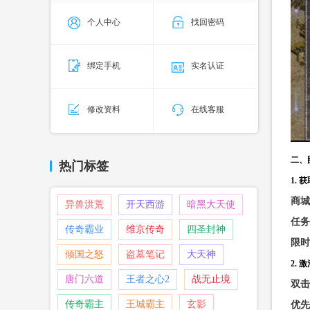
个人中心
找回密码
绑定手机
实名认证
修改资料
在线客服
二、
热门标签
1. 
商城
异兽洪荒
开天西游
暗黑大天使
任务
传奇霸业
维京传奇
四圣封神
限时
倾国之怒
盗墓笔记
大天神
2. 
唐门六道
王者之心2
战无止境
双击
传奇霸主
王城霸主
玄影
优先