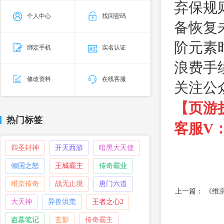
弃保规
个人中心
找回密码
备恢复
阶元素
绑定手机
实名认证
浪费手
修改资料
在线客服
关注公
【页游
热门标签
客服V：f
四圣封神
开天西游
暗黑大天使
倾国之怒
王城霸主
传奇霸业
维京传奇
战无止境
唐门六道
上一篇：
《维
大天神
异兽洪荒
王者之心2
盗墓笔记
玄影
传奇霸主