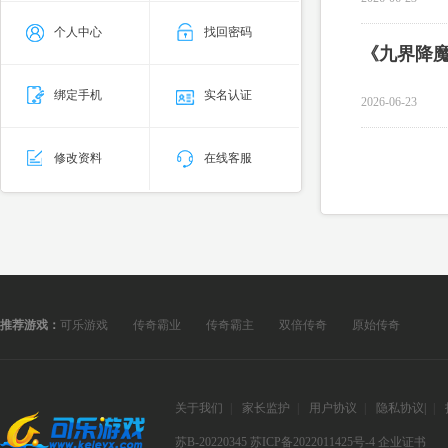
个人中心
找回密码
绑定手机
实名认证
2026-06-23
修改资料
在线客服
推荐游戏：
可乐游戏
传奇霸业
传奇霸主
双倍传奇
原始传奇
关于我们
|
家长监护
|
用户协议
|
隐私协议
|
|
苏B-20220345
苏ICP备2022011425号-4
企业证书