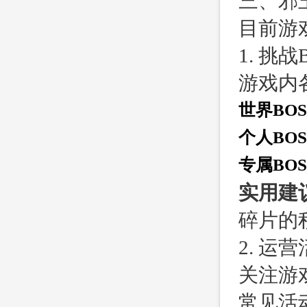
三、邪
目前游
1. 挑
游戏内
世界BOS
个人BOS
专属BOS
实用建
碎片的
2. 运
关注游
常见活