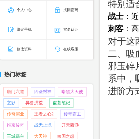
特别适
个人中心
找回密码
战士
：近
刺客
：高
绑定手机
实名认证
对于这
修改资料
在线客服
二、吸
邪玉碎
热门标签
系中，
进阶方
唐门六道
四圣封神
暗黑大天使
玄影
异兽洪荒
盗墓笔记
传奇霸业
王者之心2
传奇霸主
维京传奇
战无止境
开天西游
王城霸主
大天神
倾国之怒