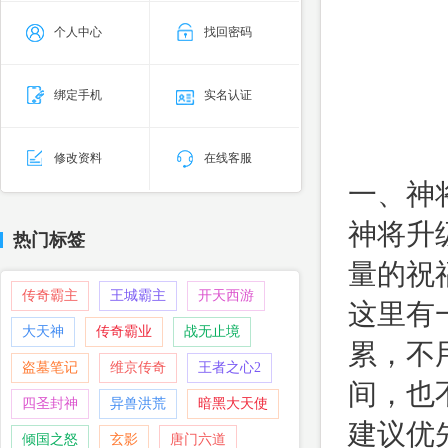
个人中心
找回密码
绑定手机
实名认证
修改资料
在线客服
一、神
神将升
热门标签
量的祝
传奇霸主
王城霸主
开天西游
这里有
大天神
传奇霸业
战无止境
累，不
盗墓笔记
维京传奇
王者之心2
间，也
四圣封神
异兽洪荒
暗黑大天使
建议优
倾国之怒
玄影
唐门六道