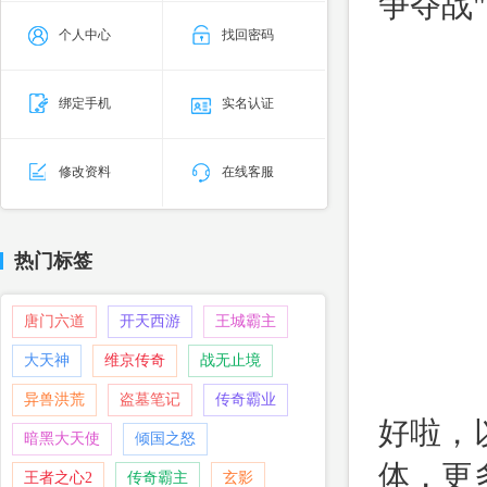
争夺战
个人中心
找回密码
绑定手机
实名认证
修改资料
在线客服
热门标签
唐门六道
开天西游
王城霸主
大天神
维京传奇
战无止境
异兽洪荒
盗墓笔记
传奇霸业
好啦，
暗黑大天使
倾国之怒
体，更
王者之心2
传奇霸主
玄影