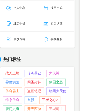
个人中心
找回密码
绑定手机
实名认证
修改资料
在线客服
热门标签
战无止境
传奇霸业
大天神
异兽洪荒
四圣封神
倾国之怒
传奇霸主
盗墓笔记
暗黑大天使
维京传奇
玄影
王者之心2
唐门六道
开天西游
王城霸主