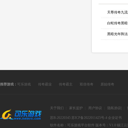
天尊传奇九流
黑暗光年阵法
推荐游戏：
可乐游戏
传奇霸业
传奇霸主
双倍传奇
原始传奇
关于我们
|
家长监护
|
用户协议
|
隐私协议
|
|
苏B-20220345
苏ICP备2022011425号-4
企业证书
软件名称：可乐游戏平台软件
版本号：V1.0
镇江云