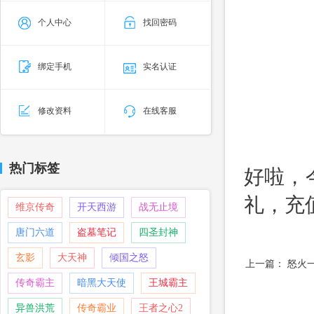
个人中心
找回密码
绑定手机
实名认证
修改资料
在线客服
热门标签
好啦，
礼，充
维京传奇
开天西游
战无止境
唐门六道
盗墓笔记
四圣封神
玄影
大天神
倾国之怒
上一篇：
怒火
传奇霸主
暗黑大天使
王城霸主
异兽洪荒
传奇霸业
王者之心2