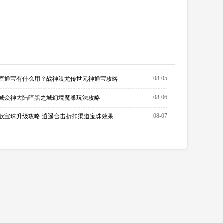
08-05
宰通宝有什么用？战神蚩尤传世元神通宝攻略
08-06
城众神大陆暗黑之城幻境魔巢玩法攻略
08-07
歌宝珠升级攻略 逍遥合击折扣渠道宝珠效果