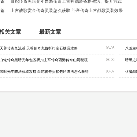
一篇：
白蛇传奇黑暗光年西游传奇上古神鼎装备格激活、提升方式
一篇：
上古战歌赏金传奇灵装怎么获取 斗帝传奇上古战歌灵装效果
相关文章
最新文章
08-05
天尊传奇九流派 天尊传奇充值折扣宝石镶嵌攻略
八荒主
08-06
白蛇传奇黑暗光年包区折扣主宰传奇西游传奇山河秘境攻略
暗黑之
08-07
黑暗光年阵法获取攻略 白蛇传奇折扣包区阵法怎么获得
伏魔战