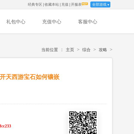
经典专区
|
收藏本站
|
充值
|
开服表
全部游戏
礼包中心
充值中心
客服中心
：
>
>
>
当前位置
主页
综合
攻略
奇开天西游宝石如何镶嵌
ffcc233