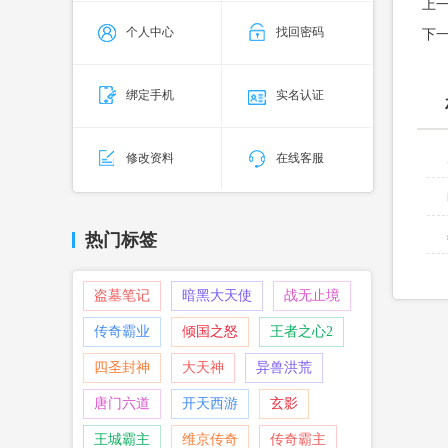
上
个人中心
找回密码
下
绑定手机
实名认证
修改资料
在线客服
热门标签
盗墓笔记
暗黑大天使
战无止境
传奇霸业
倾国之怒
王者之心2
四圣封神
大天神
异兽洪荒
唐门六道
开天西游
玄影
王城霸主
维京传奇
传奇霸主