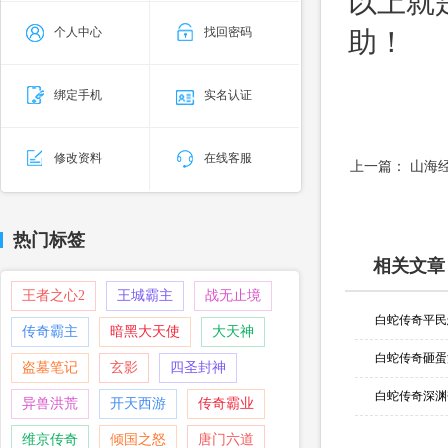
以上就
个人中心
找回密码
助！
绑定手机
实名认证
修改资料
在线客服
上一篇：
山海
热门标签
相关文章
王者之心2
王城霸主
战无止境
白蛇传奇平民
传奇霸主
暗黑大天使
大天神
盗墓笔记
玄影
四圣封神
白蛇传奇深渊
异兽洪荒
开天西游
传奇霸业
维京传奇
倾国之怒
唐门六道