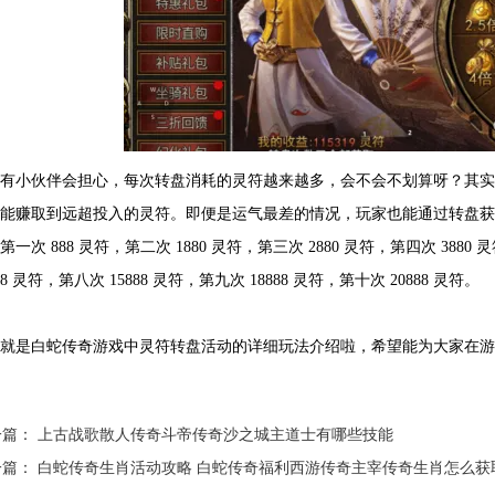
有小伙伴会担心，每次转盘消耗的灵符越来越多，会不会不划算呀？其实
能赚取到远超投入的灵符。即便是运气最差的情况，玩家也能通过转盘获得
第一次 888 灵符，第二次 1880 灵符，第三次 2880 灵符，第四次 3880 
888 灵符，第八次 15888 灵符，第九次 18888 灵符，第十次 20888 灵符。
就是白蛇传奇游戏中灵符转盘活动的详细玩法介绍啦，希望能为大家在游
一篇：
上古战歌散人传奇斗帝传奇沙之城主道士有哪些技能
一篇：
白蛇传奇生肖活动攻略 白蛇传奇福利西游传奇主宰传奇生肖怎么获