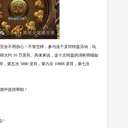
完全不用担心！不管怎样，参与这个灵符转盘活动，玩
大约 10 万灵符。具体来说，这十次转盘的消耗明细如
灵符，第五次 5880 灵符，第六次 10888 灵符，第七次
戏中提供帮助！
取?