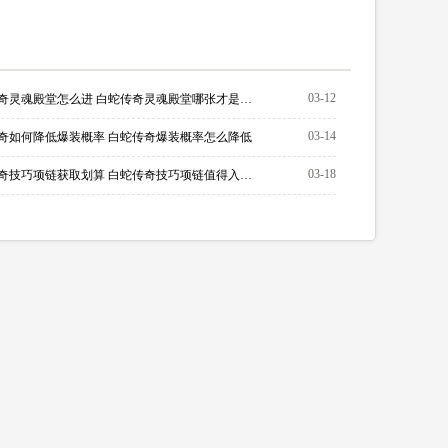
03-12
白蛇传奇灵魂殿堂怎么进 白蛇传奇灵魂殿堂哪张才是真正的“爆装天堂”？
03-14
奇如何降低爆装概率 白蛇传奇爆装概率怎么降低
03-18
白蛇传奇技巧项链获取划算 白蛇传奇技巧项链值得入手吗