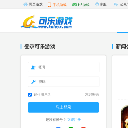
客服
公众
网页游戏
手机游戏
H5游戏
登录可乐游戏
新闻
记住用户名
忘记密码
还没有帐号？
立即注册