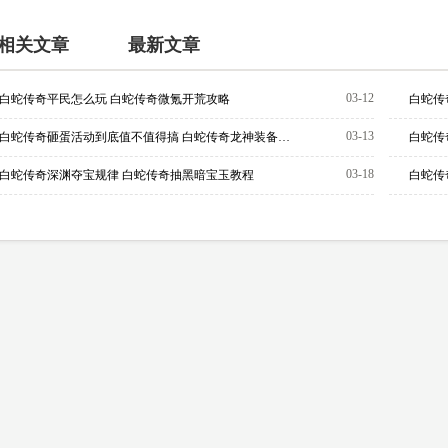
相关文章
最新文章
03-12
白蛇传奇平民怎么玩 白蛇传奇微氪开荒攻略
03-13
白蛇传奇砸蛋活动到底值不值得搞 白蛇传奇龙神装备如何获取
白蛇传
03-18
白蛇传奇深渊夺宝规律 白蛇传奇抽黑暗宝玉教程