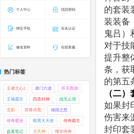
的套装
个人中心
找回密码
装装备
绑定手机
实名认证
鬼吕）
对于技
修改资料
在线客服
提升整
条，获
热门标签
的第五
王者之心2
唐门六道
开天西游
（二）
王城霸主
四圣封神
战无止境
如果封
玄影
异兽洪荒
倾国之怒
伤害来
传奇霸业
暗黑大天使
传奇霸主
封印套
盗墓笔记
大天神
维京传奇