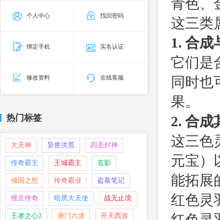
青色、
个人中心
找回密码
这三类
1. 合
绑定手机
实名认证
它们是
修改资料
在线客服
同时也
果。
热门标签
2. 合
这三色
大天神
异兽洪荒
四圣封神
元宝）
传奇霸主
王城霸主
玄影
能拓展
倾国之怒
传奇霸业
盗墓笔记
红色灵
维京传奇
暗黑大天使
战无止境
红色灵
王者之心2
唐门六道
开天西游