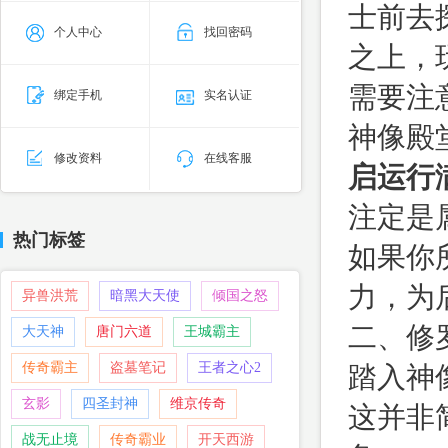
士前去
个人中心
找回密码
之上，
需要注
绑定手机
实名认证
神像殿
修改资料
在线客服
启运行满
注定是
热门标签
如果你
力，为
异兽洪荒
暗黑大天使
倾国之怒
二、修
大天神
唐门六道
王城霸主
传奇霸主
盗墓笔记
王者之心2
踏入神
玄影
四圣封神
维京传奇
这并非
战无止境
传奇霸业
开天西游