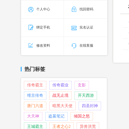
个人中心
找回密码
绑定手机
实名认证
修改资料
在线客服
热门标签
传奇霸主
传奇霸业
玄影
维京传奇
战无止境
开天西游
唐门六道
暗黑大天使
四圣封神
大天神
盗墓笔记
倾国之怒
王城霸主
王者之心2
异兽洪荒