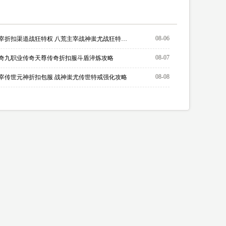
08-06
八荒主宰折扣渠道战狂特权 八荒主宰战神蚩尤战狂特权如何激活
08-07
奇九职业传奇天尊传奇折扣服斗盾淬炼攻略
08-08
宰传世元神折扣包服 战神蚩尤传世特戒强化攻略