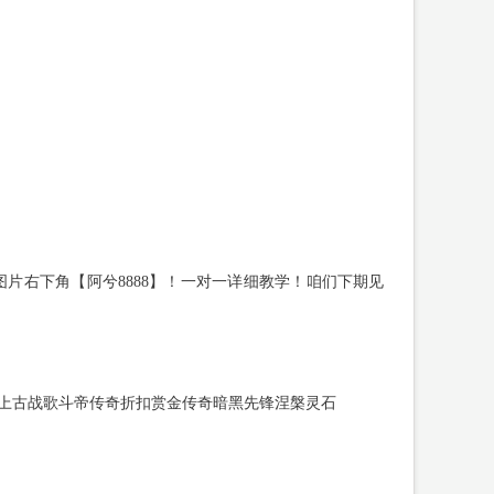
片右下角【阿兮8888】！一对一详细教学！咱们下期见
上古战歌斗帝传奇折扣赏金传奇暗黑先锋涅槃灵石