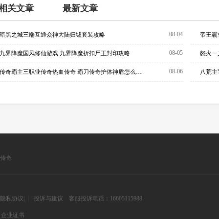
相关文章
最新文章
08-04
暗黑之城三端互通众神大陆归墟套装攻略
帝王霸
08-05
九界降魔国风修仙游戏 九界降魔折扣尸王封印攻略
08-06
传奇霸主三职业传奇热血传奇 霸刀传奇护体神盾怎么学？
传奇
隐私协议
|
|
投诉与建议
客服投诉电话：16605115988
企业证书