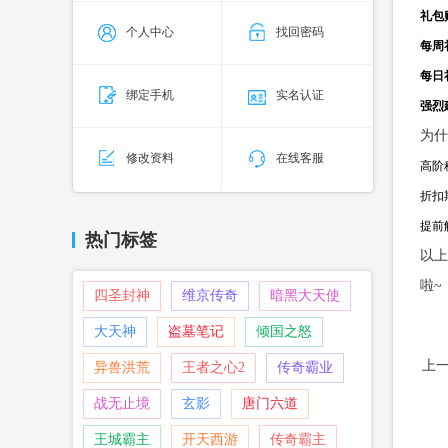
礼包
个人中心
找回密码
每周
每日
绑定手机
实名认证
强烈
为什
修改资料
在线客服
高阶
折扣
提前
热门标签
以上
啦~
四圣封神
维京传奇
暗黑大天使
大天神
盗墓笔记
倾国之怒
上
异兽洪荒
王者之心2
传奇霸业
战无止境
玄影
唐门六道
王城霸主
开天西游
传奇霸主