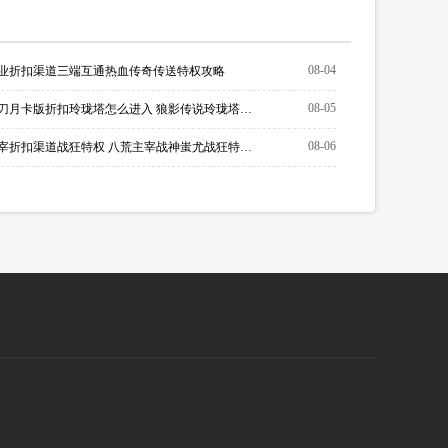
08-04
业折扣渠道三端互通热血传奇传送特权攻略
08-05
怒火一刀月卡版折扣玲珑塔怎么进入 狼影传说玲珑塔攻略
08-06
八荒主宰折扣渠道战狂特权 八荒主宰战神蚩尤战狂特权如何激活