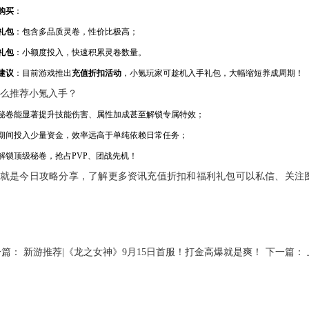
购买
：
礼包
：包含多品质灵卷，性价比极高；
礼包
：小额度投入，快速积累灵卷数量。
建议
：目前游戏推出
充值折扣活动
，小氪玩家可趁机入手礼包，大幅缩短养成周期！
么推荐小氪入手？
秘卷能显著提升技能伤害、属性加成甚至解锁专属特效；
期间投入少量资金，效率远高于单纯依赖日常任务；
解锁顶级秘卷，抢占PVP、团战先机！
就是今日攻略分享，了解更多资讯充值折扣和福利礼包可以私信、关注图
一篇：
新游推荐|《龙之女神》9月15日首服！打金高爆就是爽！
下一篇：