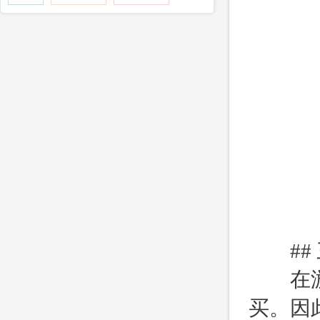
## 
在游戏
买。因