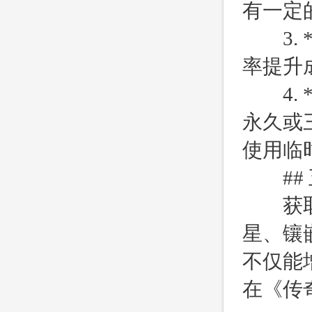
有一定
3. 
率提升
4. 
永久或
使用临
## 
获取坐
星、镶
不仅能
在《传