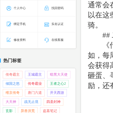
通常会
个人中心
找回密码
以在这
骑。
绑定手机
实名认证
## 
修改资料
在线客服
《传奇
如，每
热门标签
会获得
砸蛋、
传奇霸主
王城霸主
暗黑大天使
励，还
倾国之怒
传奇霸业
王者之心2
维京传奇
唐门六道
开天西游
大天神
战无止境
四圣封神
玄影
异兽洪荒
盗墓笔记