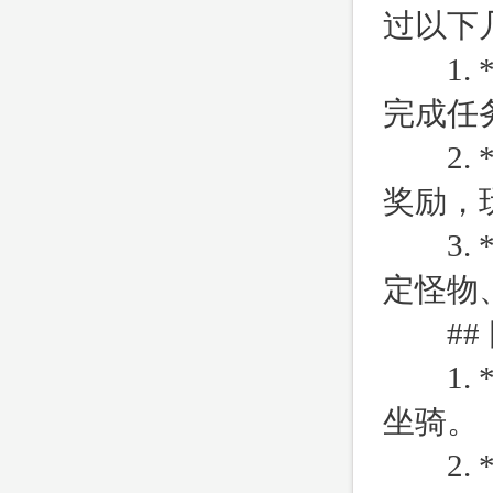
过以下
1. 
完成任
2. 
奖励，
3. 
定怪物
## 
1. 
坐骑。
2. *