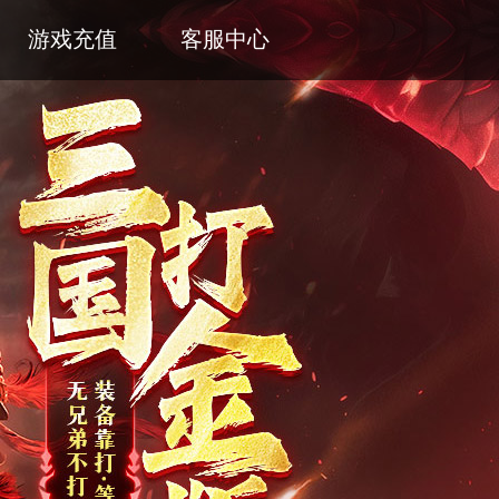
游戏充值
客服中心