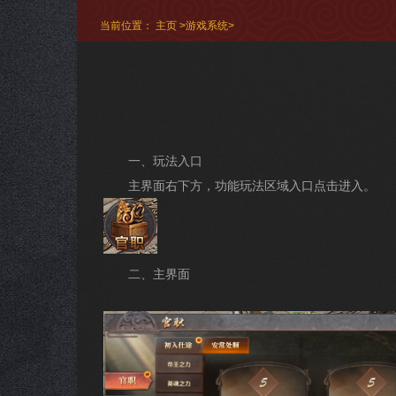
当前位置：
主页
>
游戏系统
>
一、玩法入口
主界面右下方，功能玩法区域入口点击进入。
二、主界面