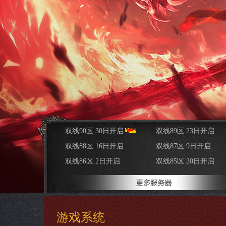
双线90区 30日开启
双线89区 23日开启
双线88区 16日开启
火爆新区
双线87区 9日开启
火爆开
双线86区 2日开启
火爆开启
双线85区 20日开启
火爆开
火爆开启
火爆开
游戏系统