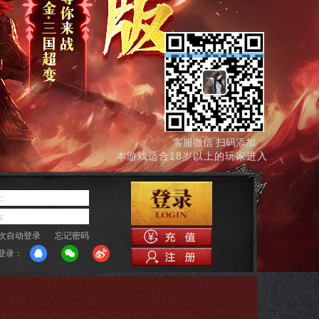
客服微信 扫码添加
本游戏适合18岁以上的玩家进入
次自动登录
忘记密码
登录：