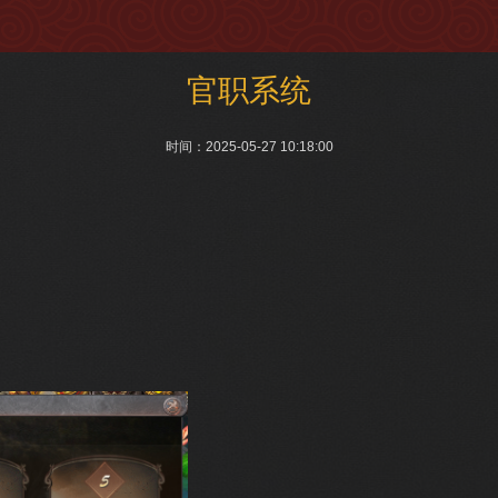
官职系统
时间：2025-05-27 10:18:00