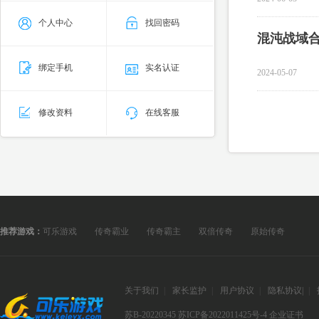
个人中心
找回密码
混沌战域
绑定手机
实名认证
2024-05-07
修改资料
在线客服
推荐游戏：
可乐游戏
传奇霸业
传奇霸主
双倍传奇
原始传奇
关于我们
|
家长监护
|
用户协议
|
隐私协议
|
|
苏B-20220345
苏ICP备2022011425号-4
企业证书