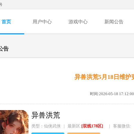
号
首页
用户中心
游戏中心
新闻公告
公告
异兽洪荒5月18日维护
时间:2026-05-18 17:12:00
异兽洪荒
类型：仙侠武侠
|
最新区:
[双线178区]
|
客服微信: