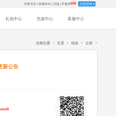
经典专区
|
收藏本站
|
充值
|
开服表
全部游戏
礼包中心
充值中心
客服中心
：
>
>
>
当前位置
主页
综合
公告
更新公告
ciss10