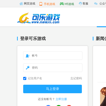
客服
公众
网页游戏
手机游戏
H5游戏
登录可乐游戏
新闻
记住用户名
忘记密码
还没有帐号？
立即注册