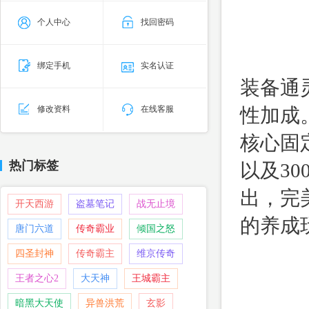
个人中心
找回密码
绑定手机
实名认证
装备通
性加成
修改资料
在线客服
核心固定
热门标签
以及3
出，完
开天西游
盗墓笔记
战无止境
的养成
唐门六道
传奇霸业
倾国之怒
四圣封神
传奇霸主
维京传奇
王者之心2
大天神
王城霸主
暗黑大天使
异兽洪荒
玄影