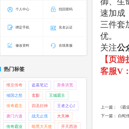
御、生
个人中心
找回密码
速加成
三件套
绑定手机
实名认证
优。
关注
公
修改资料
在线客服
【页游
热门标签
客服V：f
维京传奇
盗墓笔记
异兽洪荒
倾国之怒
玄影
王城霸主
传奇霸主
四圣封神
王者之心2
上一篇：
《霸
下一篇：
白蛇
唐门六道
战无止境
大天神
传奇霸业
暗黑大天使
开天西游