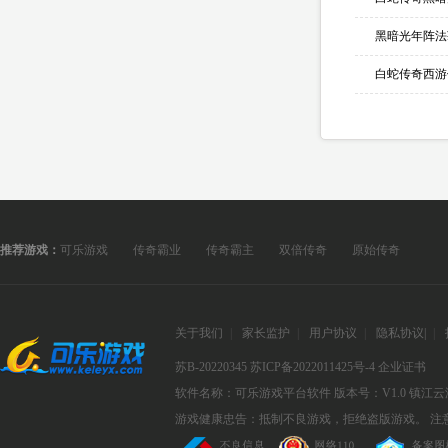
黑暗光年阵法
白蛇传奇西游
推荐游戏：
可乐游戏
传奇霸业
传奇霸主
双倍传奇
原始传奇
关于我们
|
家长监护
|
用户协议
|
隐私协议
|
|
苏B-20220345
苏ICP备2022011425号-4
企业证书
软件名称：可乐游戏平台软件
版本号：V1.0
镇江云
游戏健康忠告：抵制不良游戏，拒绝盗版游戏。 注