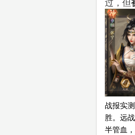
过，但
战报实测
胜。远战
半管血，