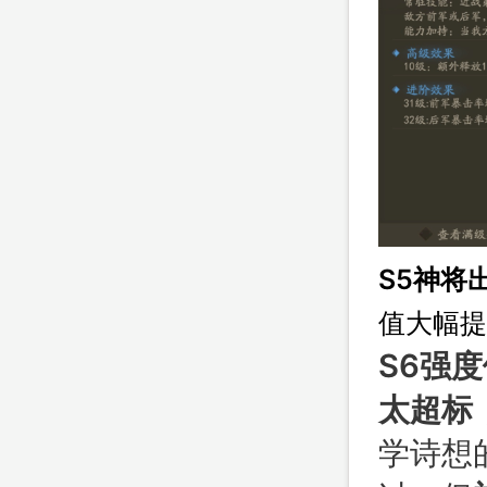
S5神将
值大幅提
S6强
太超标
学诗想