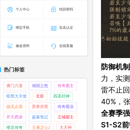
个人中心
找回密码
绑定手机
实名认证
修改资料
在线客服
防御机制
热门标签
力，实测
唐门六道
倾国之怒
传奇霸主
雷不止回
暗黑大天使
玄影
四圣封神
40%，
战无止境
异兽洪荒
传奇霸业
全赛季强
开天西游
盗墓笔记
王城霸主
S1-S
维京传奇
王者之心2
大天神