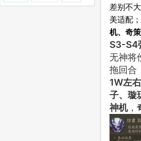
差别不大
美适配；
机、奇策
S3-S
无神将
拖回合
1W左
子、璇
神机
，