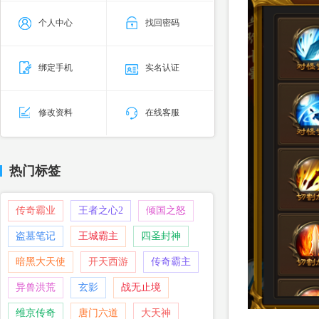
个人中心
找回密码
绑定手机
实名认证
修改资料
在线客服
热门标签
传奇霸业
王者之心2
倾国之怒
盗墓笔记
王城霸主
四圣封神
暗黑大天使
开天西游
传奇霸主
异兽洪荒
玄影
战无止境
维京传奇
唐门六道
大天神