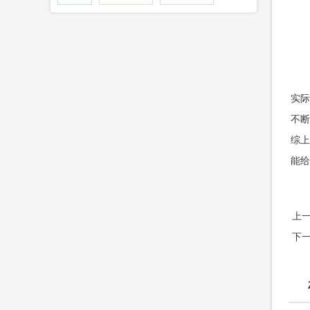
实际
不断
综上
能给
上
下