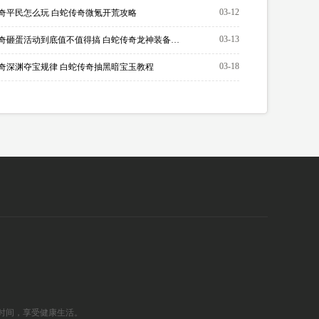
03-12
奇平民怎么玩 白蛇传奇微氪开荒攻略
03-13
白蛇传奇砸蛋活动到底值不值得搞 白蛇传奇龙神装备如何获取
03-18
奇深渊夺宝规律 白蛇传奇抽黑暗宝玉教程
排时间，享受健康生活。