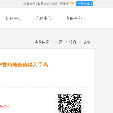
经典专区
|
收藏本站
|
充值
|
开服表
全部游戏
礼包中心
充值中心
客服中心
：
>
>
>
当前位置
主页
综合
攻略
奇技巧项链值得入手吗
ffcc233