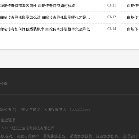
03-11
白蛇传奇特戒套装属性 白蛇传奇特戒如何获取
白蛇传
03-12
白蛇传奇灵魂殿堂怎么进 白蛇传奇灵魂殿堂哪张才是真正的“爆装天堂”？
03-14
白蛇传奇如何降低爆装概率 白蛇传奇爆装概率怎么降低
白蛇传
传奇
隐私协议
|
|
投诉与建议
客服投诉电话：16605115988
企业证书
V1.0
镇江云游信息科技有限公司
版游戏。 注意自我保护，谨防受骗上当。 适度游戏益脑，沉迷游戏伤身。 合理安