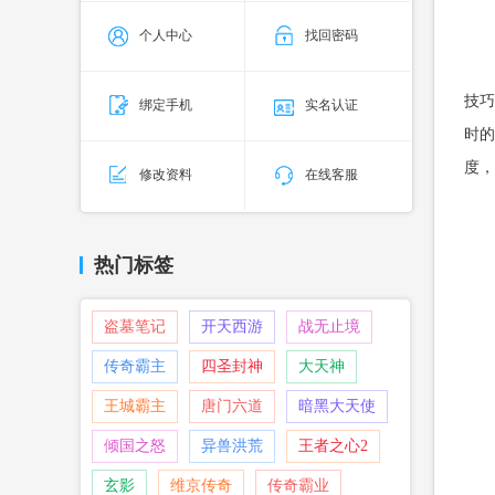
个人中心
找回密码
技巧
绑定手机
实名认证
时的
度，
修改资料
在线客服
热门标签
盗墓笔记
开天西游
战无止境
传奇霸主
四圣封神
大天神
王城霸主
唐门六道
暗黑大天使
倾国之怒
异兽洪荒
王者之心2
玄影
维京传奇
传奇霸业