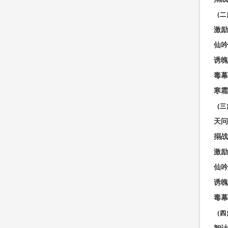
（二
激励
仙吟
诱魄
毒幕
寒霜
（三
天问
搦战
激励
仙吟
诱魄
毒幕
（四