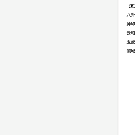
（五
八卦
帅印
云昭
玉虎
倾城