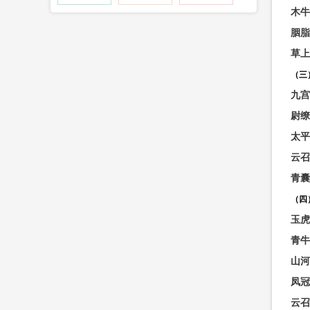
木牛
胭脂
草上
（三
九宫
尉缭
太平
云召
青囊
（四
玉虎
青牛
山河
凤冠
云召