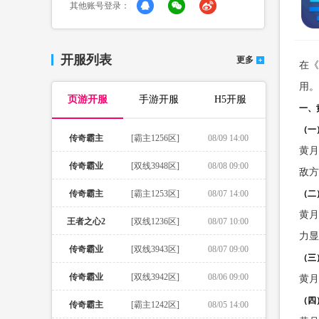
其他账号登录：
开服列表
更多
在《
用。
页游开服
手游开服
H5开服
一、
（一
传奇霸主
[霸主1256区]
08/09 14:00
黄月
传奇霸业
[双线3948区]
08/08 09:00
敌方
传奇霸主
[霸主1253区]
08/07 14:00
（二
黄月
王者之心2
[双线1236区]
08/07 10:00
力显
传奇霸业
[双线3943区]
08/07 09:00
（三
传奇霸业
[双线3942区]
08/06 09:00
黄月
（四
传奇霸主
[霸主1242区]
08/05 14:00