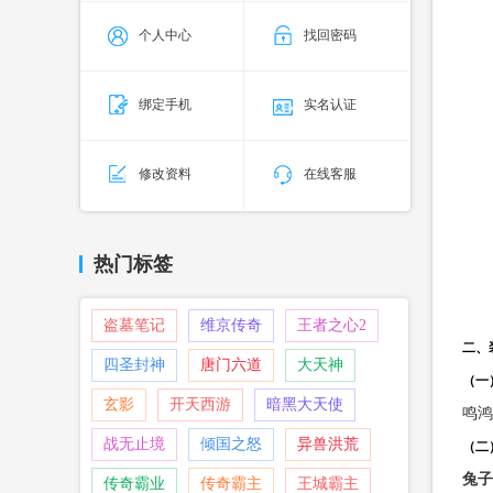
个人中心
找回密码
绑定手机
实名认证
修改资料
在线客服
热门标签
盗墓笔记
维京传奇
王者之心2
二、
四圣封神
唐门六道
大天神
（一
玄影
开天西游
暗黑大天使
鸣鸿
战无止境
倾国之怒
异兽洪荒
（二
兔子
传奇霸业
传奇霸主
王城霸主