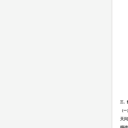
三、
（一
天问
搦战