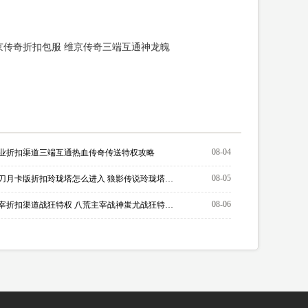
京传奇折扣包服 维京传奇三端互通神龙魄
08-04
业折扣渠道三端互通热血传奇传送特权攻略
08-05
怒火一刀月卡版折扣玲珑塔怎么进入 狼影传说玲珑塔攻略
08-06
八荒主宰折扣渠道战狂特权 八荒主宰战神蚩尤战狂特权如何激活