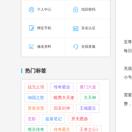
个人中心
找回密码
绑定手机
实名认证
至尊
修改资料
在线客服
每日
充值
热门标签
小号
战无止境
传奇霸业
唐门六道
需要
倾国之怒
暗黑大天使
大天神
费，
异兽洪荒
四圣封神
王城霸主
玄影
盗墓笔记
开天西游
维京传奇
传奇霸主
王者之心2