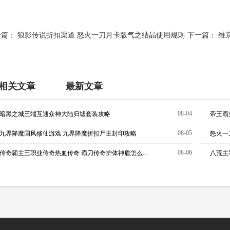
一篇：
狼影传说折扣渠道 怒火一刀月卡版气之结晶使用规则
下一篇：
维
相关文章
最新文章
08-04
暗黑之城三端互通众神大陆归墟套装攻略
帝王霸
08-05
九界降魔国风修仙游戏 九界降魔折扣尸王封印攻略
08-06
传奇霸主三职业传奇热血传奇 霸刀传奇护体神盾怎么学？