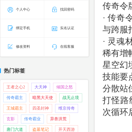
传奇令
个人中心
找回密码
· 传
与跨服
绑定手机
实名认证
· 灵
修改资料
在线客服
稀有增
星空幻
热门标签
技能要
分散站
王者之心2
大天神
倾国之怒
传奇霸主
暗黑大天使
战无止境
打怪路
王城霸主
四圣封神
维京传奇
次循环
玄影
传奇霸业
异兽洪荒
唐门六道
盗墓笔记
开天西游