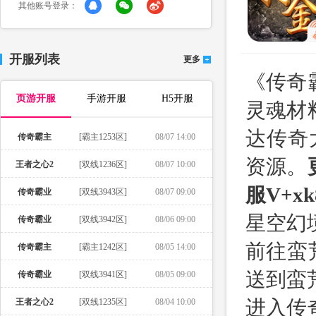
其他账号登录：
开服列表
更多
《传奇
页游开服
手游开服
H5开服
灵魂材
达传奇
传奇霸主
[霸主1253区]
08/07 14:00
资源。
王者之心2
[双线1236区]
08/07 10:00
服V+xk
传奇霸业
[双线3943区]
08/07 09:00
星空幻
传奇霸业
[双线3942区]
08/06 09:00
前往蛮
传奇霸主
[霸主1242区]
08/05 14:00
送到蛮
传奇霸业
[双线3941区]
08/05 09:00
进入传
王者之心2
[双线1235区]
08/04 10:00