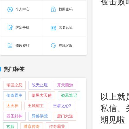
被击败
个人中心
找回密码
绑定手机
实名认证
修改资料
在线客服
热门标签
倾国之怒
战无止境
开天西游
以上就
传奇霸主
暗黑大天使
盗墓笔记
私信、
大天神
王城霸主
王者之心2
四圣封神
异兽洪荒
唐门六道
期见啦
玄影
维京传奇
传奇霸业