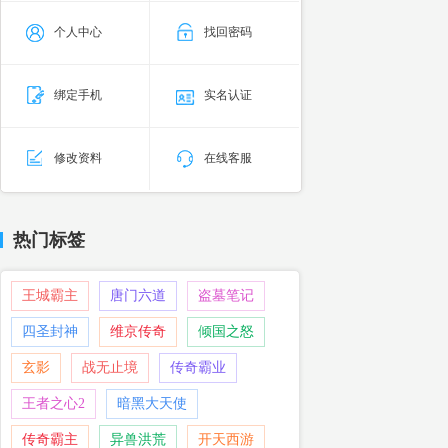
个人中心
找回密码
绑定手机
实名认证
修改资料
在线客服
热门标签
王城霸主
唐门六道
盗墓笔记
四圣封神
维京传奇
倾国之怒
玄影
战无止境
传奇霸业
王者之心2
暗黑大天使
传奇霸主
异兽洪荒
开天西游