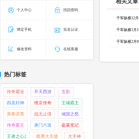
相关文章
个人中心
找回密码
千军纵横12
绑定手机
实名认证
千军纵横1月
千军纵横2月
修改资料
在线客服
热门标签
传奇霸业
开天西游
玄影
四圣封神
维京传奇
王城霸主
异兽洪荒
战无止境
倾国之怒
传奇霸主
唐门六道
盗墓笔记
王者之心2
暗黑大天使
大天神