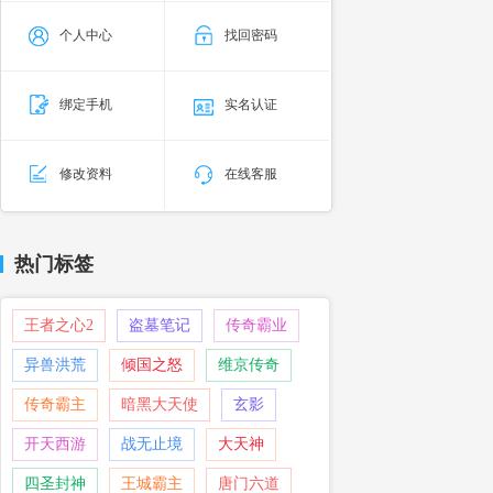
个人中心
找回密码
绑定手机
实名认证
修改资料
在线客服
热门标签
王者之心2
盗墓笔记
传奇霸业
异兽洪荒
倾国之怒
维京传奇
传奇霸主
暗黑大天使
玄影
开天西游
战无止境
大天神
四圣封神
王城霸主
唐门六道