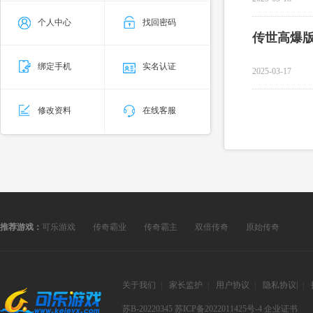
个人中心
找回密码
传世高爆
绑定手机
实名认证
2025-03-17
修改资料
在线客服
推荐游戏：
可乐游戏
传奇霸业
传奇霸主
双倍传奇
原始传奇
关于我们
|
家长监护
|
用户协议
|
隐私协议
|
|
苏B-20220345
苏ICP备2022011425号-4
企业证书