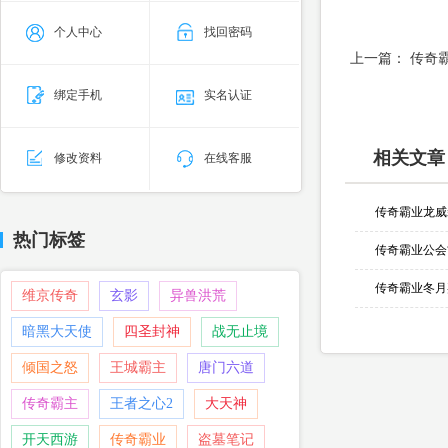
个人中心
找回密码
上一篇：
传奇
绑定手机
实名认证
相关文章
修改资料
在线客服
传奇霸业龙威
热门标签
传奇霸业公会
传奇霸业冬月
维京传奇
玄影
异兽洪荒
暗黑大天使
四圣封神
战无止境
倾国之怒
王城霸主
唐门六道
传奇霸主
王者之心2
大天神
开天西游
传奇霸业
盗墓笔记